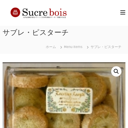
コ
シ
長
ン
崎
テ
ュ
の
ン
ク
洋
ツ
ル
菓
サブレ・ピスターチ
へ
子
ボ
ス
店
ワ
キ
ホーム
Menu Items
サブレ・ピスターチ
ッ
プ