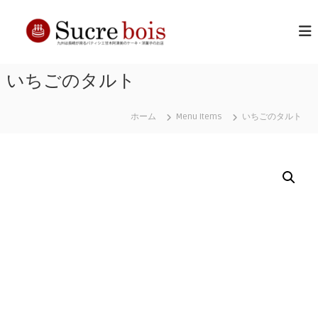
コ
シ
長
ン
崎
テ
ュ
の
ン
ク
洋
ツ
ル
菓
いちごのタルト
へ
子
ボ
ス
店
ワ
キ
ホーム
Menu Items
いちごのタルト
ッ
プ